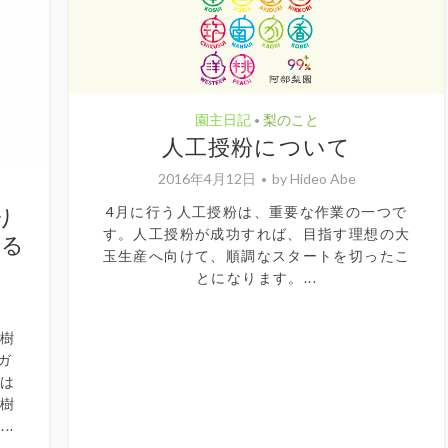
園主日記
梨のこと
•
人工授粉について
2016年4月12日
by
Hideo Abe
り
4月に行う人工授粉は、重要な作業の一つで
す。人工授粉が成功すれば、目指す理想の大
わる
玉生産へ向けて、順調なスタートを切ったこ
とになります。...
の樹
ガ
もは
果樹
..