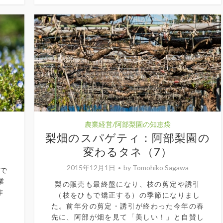
農業経営/阿部梨園の知恵袋
梨畑のスパゲティ：阿部梨園の
変わるタネ（7）
2015年12月1日
by
Tomohiko Sagawa
しで
業
梨の販売も最終盤になり、枝の剪定や誘引
作
（枝をひもで矯正する）の季節になりまし
た。前年分の剪定・誘引が終わった今年の春
先に、阿部が畑を見て「美しい！」と自賛し