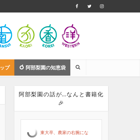
ップ
阿部梨園の知恵袋
阿部梨園の話が…なんと書籍化
🎉
東大卒、農家の右腕にな