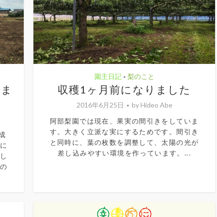
園主日記
梨のこと
•
りま
収穫1ヶ月前になりました
2016年6月25日
by
Hideo Abe
阿部梨園では現在、果実の間引きをしていま
す。大きく立派な実にするためです。間引き
成
と同時に、葉の枚数を調整して、太陽の光が
園に
差し込みやすい環境を作っています。...
戦し
代の