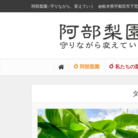
阿部梨園 : 守りながら、変えていく
@栃木県宇都宮市下荒針
阿部梨園
私たちの