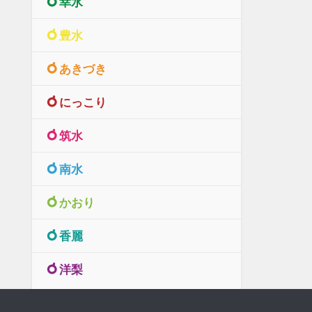
幸水
豊水
あきづき
にっこり
筑水
南水
かおり
香麗
洋梨