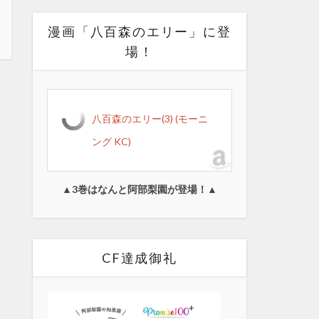
漫画「八百森のエリー」に登
場！
八百森のエリー(3) (モーニ
ング KC)
▲3巻はなんと阿部梨園が登場！▲
CF達成御礼