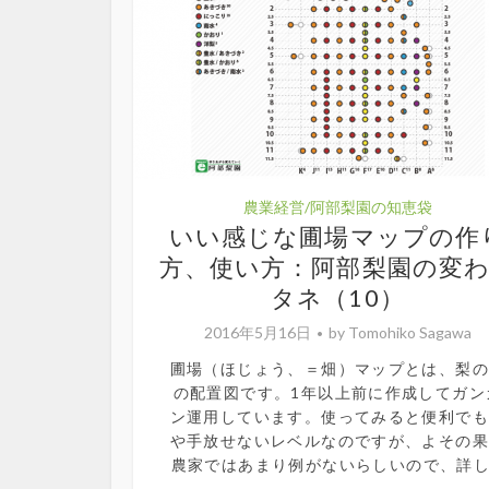
農業経営/阿部梨園の知恵袋
いい感じな圃場マップの作
方、使い方：阿部梨園の変
タネ（10）
2016年5月16日
by
Tomohiko Sagawa
圃場（ほじょう、＝畑）マップとは、梨
の配置図です。1年以上前に作成してガン
ン運用しています。使ってみると便利で
や手放せないレベルなのですが、よその
農家ではあまり例がないらしいので、詳し.