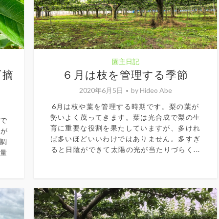
園主日記
げ摘
６月は枝を管理する季節
2020年6月5日
by
Hideo Abe
6月は枝や葉を管理する時期です。梨の葉が
勢いよく茂ってきます。葉は光合成で梨の生
とで
育に重要な役割を果たしていますが、多けれ
日が
ば多いほどいいわけではありません。多すぎ
数調
ると日陰ができて太陽の光が当たりづらく...
穫量