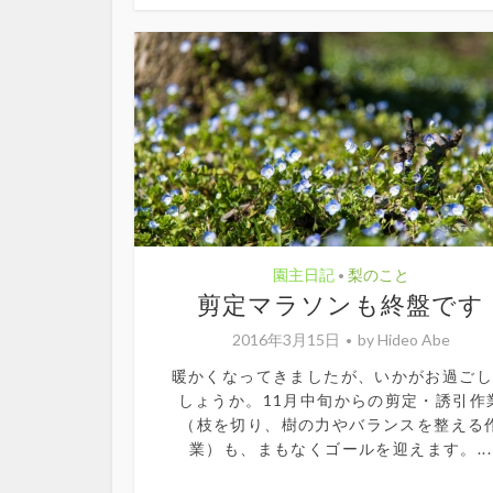
園主日記
梨のこと
•
剪定マラソンも終盤です
2016年3月15日
by
Hideo Abe
暖かくなってきましたが、いかがお過ご
しょうか。11月中旬からの剪定・誘引作
（枝を切り、樹の力やバランスを整える
業）も、まもなくゴールを迎えます。...