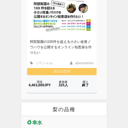
梨の品種
幸水