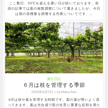
ここ数日、30℃を超える暑い日が続いております。前
回の記事では葉の枚数調整について書きましたが、今日
は梨の収穫量を調整する作業についてです。...
園主日記
６月は枝を管理する季節
2020年6月5日
by
Hideo Abe
6月は枝や葉を管理する時期です。梨の葉が勢いよく茂
ってきます。葉は光合成で梨の生育に重要な役割を果た