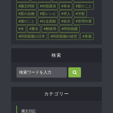
園主阿部
外部講演
幸水
梨のこと
梨の品種
梨レシピ
求人
洋梨
畑のこと
社会貢献
筑水
管理作業
米
豊水
郵便局
阿部桃園
阿部梨園の日常
阿部梨園の経営
香麗
検索
カテゴリー
園主日記