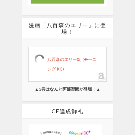
漫画「八百森のエリー」に登
場！
八百森のエリー(3) (モーニ
ング KC)
▲3巻はなんと阿部梨園が登場！▲
CF達成御礼