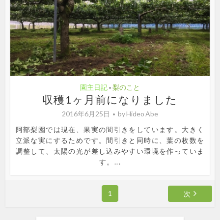
園主日記
梨のこと
•
収穫1ヶ月前になりました
2016年6月25日
by
Hideo Abe
阿部梨園では現在、果実の間引きをしています。大きく
立派な実にするためです。間引きと同時に、葉の枚数を
調整して、太陽の光が差し込みやすい環境を作っていま
す。...
1
次