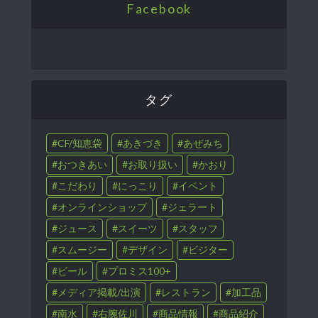
Facebook
タグ
CF/知恵袋
あきづき
あぜみち
おつきあい
お取り扱い
かおり
こだわり
にっこり
イベント
オンラインショップ
ジェラート
ジュース
スイーツ
スタッフ
スムージー
デザイン
ビジター
ビール
プロミス100+
メディア掲載/出演
レストラン
加工品
南水
右腕佐川
商品情報
商品紹介