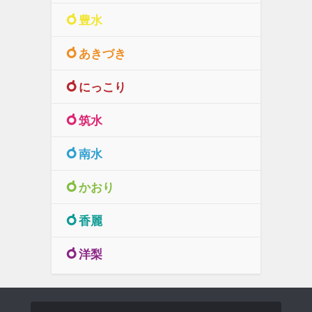
豊水
あきづき
にっこり
筑水
南水
かおり
香麗
洋梨