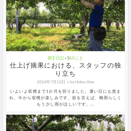
園主日記
梨のこと
•
仕上げ摘果における、スタッフの独
り立ち
2016年7月13日
by
Hideo Abe
いよいよ収穫まで1か月を切りました。暑い日にも恵ま
れ、今から収穫が楽しみです。欲を言えば、梅雨らしく
もう少し雨がほしいです。...