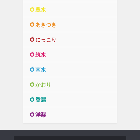
豊水
あきづき
にっこり
筑水
南水
かおり
香麗
洋梨