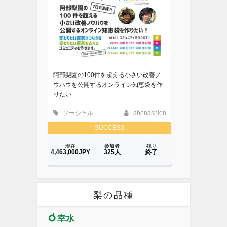
梨の品種
幸水