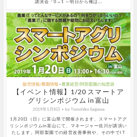
講演会『0→1 ～明日から俺は...
販売情報/農園情報
農業経営/阿部梨園の知恵袋
•
【イベント情報】1/20 スマートア
グリシンポジウム in 富山
2019年1月8日
by
Tomohiko Sagawa
1月20日（日）に富山県で開催されます、スマートアグ
リシンポジウムin富山にて、マネージャー佐川が講演い
たします。阿部梨園での経営改善事例や、その中でIT