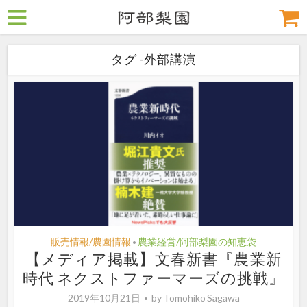
タグ -外部講演
販売情報/農園情報
農業経営/阿部梨園の知恵袋
•
【メディア掲載】文春新書『農業新
時代 ネクストファーマーズの挑戦』
2019年10月21日
by
Tomohiko Sagawa