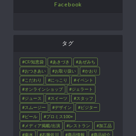
Facebook
タグ
CF/知恵袋
あきづき
あぜみち
おつきあい
お取り扱い
かおり
こだわり
にっこり
イベント
オンラインショップ
ジェラート
ジュース
スイーツ
スタッフ
スムージー
デザイン
ビジター
ビール
プロミス100+
メディア掲載/出演
レストラン
加工品
南水
右腕佐川
商品情報
商品紹介