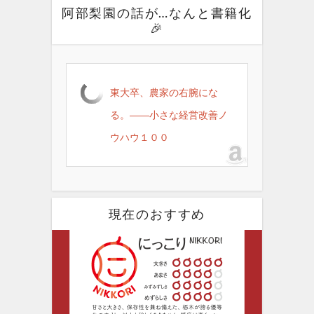
阿部梨園の話が…なんと書籍化
🎉
東大卒、農家の右腕にな
る。――小さな経営改善ノ
ウハウ１００
現在のおすすめ