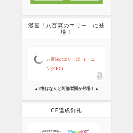
漫画「八百森のエリー」に登
場！
八百森のエリー(3) (モーニ
ング KC)
▲3巻はなんと阿部梨園が登場！▲
CF達成御礼