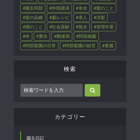
園主阿部
外部講演
幸水
梨のこと
梨の品種
梨レシピ
求人
洋梨
畑のこと
社会貢献
筑水
管理作業
米
豊水
郵便局
阿部桃園
阿部梨園の日常
阿部梨園の経営
香麗
検索
カテゴリー
園主日記