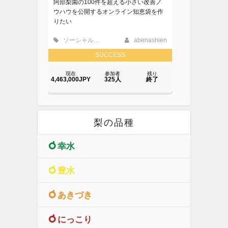
梨の品種
幸水
豊水
あきづき
にっこり