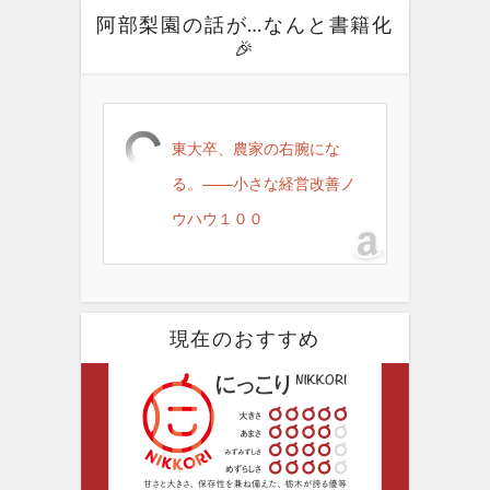
阿部梨園の話が…なんと書籍化
🎉
東大卒、農家の右腕にな
る。――小さな経営改善ノ
ウハウ１００
現在のおすすめ