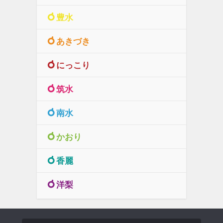
豊水
あきづき
にっこり
筑水
南水
かおり
香麗
洋梨