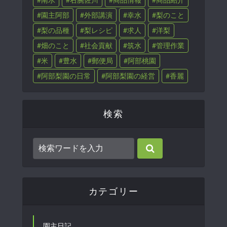
園主阿部
外部講演
幸水
梨のこと
梨の品種
梨レシピ
求人
洋梨
畑のこと
社会貢献
筑水
管理作業
米
豊水
郵便局
阿部桃園
阿部梨園の日常
阿部梨園の経営
香麗
検索
カテゴリー
園主日記