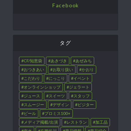
Facebook
タグ
CF/知恵袋
あきづき
あぜみち
おつきあい
お取り扱い
かおり
こだわり
にっこり
イベント
オンラインショップ
ジェラート
ジュース
スイーツ
スタッフ
スムージー
デザイン
ビジター
ビール
プロミス100+
メディア掲載/出演
レストラン
加工品
南水
右腕佐川
商品情報
商品紹介