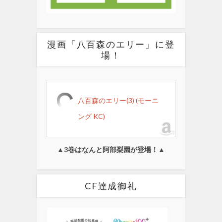
漫画「八百森のエリー」に登
場！
八百森のエリー(3) (モーニ
ング KC)
▲3巻はなんと阿部梨園が登場！▲
CF達成御礼