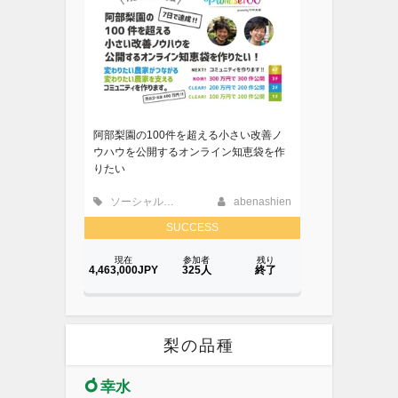
梨の品種
幸水