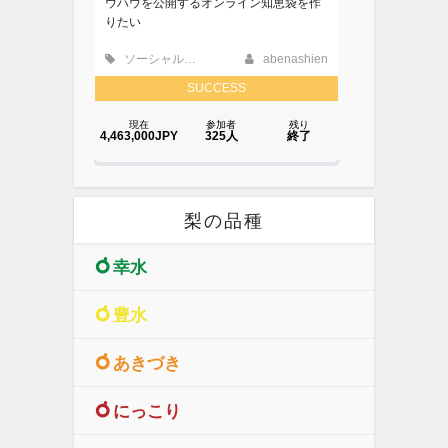
梨の品種
幸水
豊水
あきづき
にっこり