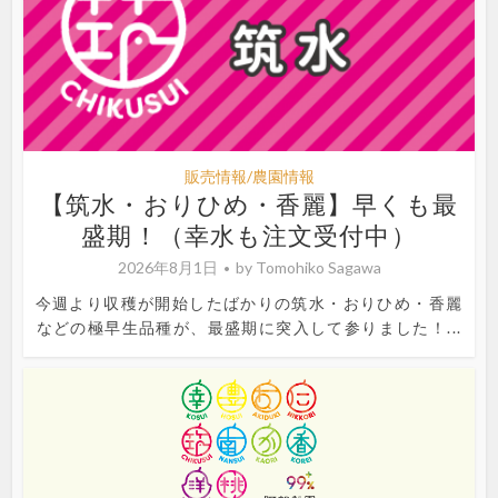
販売情報/農園情報
【筑水・おりひめ・香麗】早くも最
盛期！（幸水も注文受付中）
2026年8月1日
by
Tomohiko Sagawa
今週より収穫が開始したばかりの筑水・おりひめ・香麗
などの極早生品種が、最盛期に突入して参りました！...