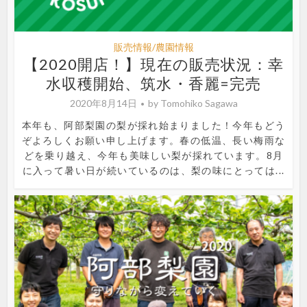
販売情報/農園情報
【2020開店！】現在の販売状況：幸
水収穫開始、筑水・香麗=完売
2020年8月14日
by
Tomohiko Sagawa
本年も、阿部梨園の梨が採れ始まりました！今年もどう
ぞよろしくお願い申し上げます。春の低温、長い梅雨な
どを乗り越え、今年も美味しい梨が採れています。8月
に入って暑い日が続いているのは、梨の味にとっては...