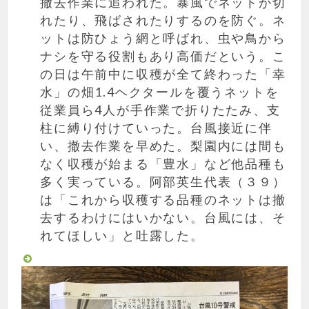
撤去作業に追われた。暴風でネットが切
れたり、飛ばされたりするのを防ぐ。ネ
ットは防ひょう網と呼ばれ、虫や鳥から
ナシを守る役割もあり高価だという。こ
の日は午前中に収穫が全て終わった「幸
水」の畑1.4ヘクタールを覆うネットを
従業員ら4人が手作業で折りたたみ、支
柱に縛り付けていった。台風接近に伴
い、撤去作業を早めた。梨園内には間も
なく収穫が始まる「豊水」など他品種も
多く実っている。阿部英生代表（３９）
は「これから収穫する品種のネットは撤
去するわけにはいかない。台風には、そ
れてほしい」と吐露した。