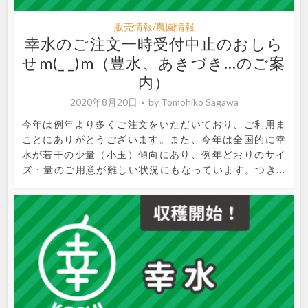
販売情報/農園情報
幸水のご注文一時受付中止のおしら
せm(_ _)m（豊水、あきづき…のご案
内）
2020年8月20日
by
Tomohiko Sagawa
今年は例年より多くご注文をいただいており、ご利用ま
ことにありがとうございます。また、今年は全国的に幸
水が若干の少量（小玉）傾向にあり、例年どおりのサイ
ズ・量のご用意が難しい状況にもなっています。つき...