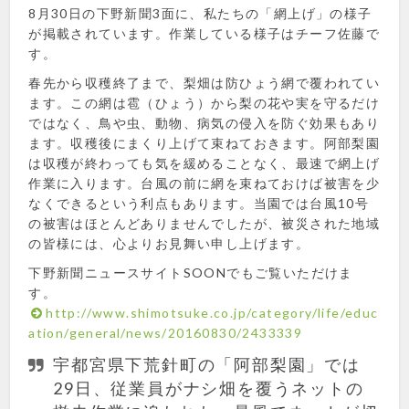
8月30日の下野新聞3面に、私たちの「網上げ」の様子
が掲載されています。作業している様子はチーフ佐藤で
す。
春先から収穫終了まで、梨畑は防ひょう網で覆われてい
ます。この網は雹（ひょう）から梨の花や実を守るだけ
ではなく、鳥や虫、動物、病気の侵入を防ぐ効果もあり
ます。収穫後にまくり上げて束ねておきます。阿部梨園
は収穫が終わっても気を緩めることなく、最速で網上げ
作業に入ります。台風の前に網を束ねておけば被害を少
なくできるという利点もあります。当園では台風10号
の被害はほとんどありませんでしたが、被災された地域
の皆様には、心よりお見舞い申し上げます。
下野新聞ニュースサイトSOONでもご覧いただけま
す。
http://www.shimotsuke.co.jp/category/life/educ
ation/general/news/20160830/2433339
宇都宮県下荒針町の「阿部梨園」では
29日、従業員がナシ畑を覆うネットの