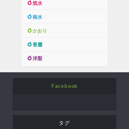
筑水
南水
かおり
香麗
洋梨
Facebook
タグ