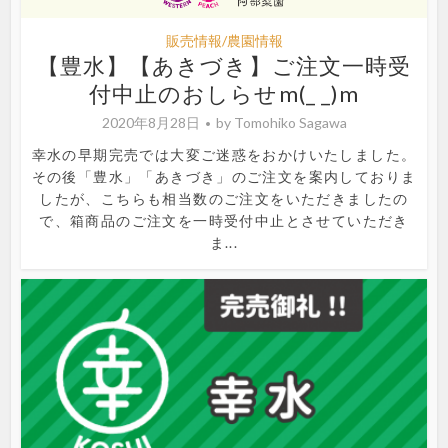
販売情報/農園情報
【豊水】【あきづき】ご注文一時受
付中止のおしらせm(_ _)m
2020年8月28日
by
Tomohiko Sagawa
幸水の早期完売では大変ご迷惑をおかけいたしました。
その後「豊水」「あきづき」のご注文を案内しておりま
したが、こちらも相当数のご注文をいただきましたの
で、箱商品のご注文を一時受付中止とさせていただき
ま...