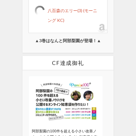
八百森のエリー(3) (モーニ
ング KC)
▲3巻はなんと阿部梨園が登場！▲
CF達成御礼