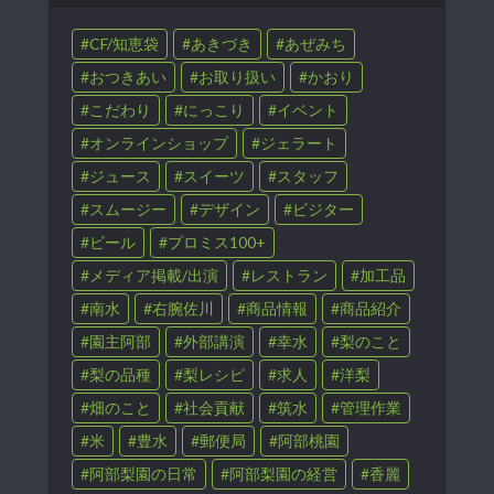
CF/知恵袋
あきづき
あぜみち
おつきあい
お取り扱い
かおり
こだわり
にっこり
イベント
オンラインショップ
ジェラート
ジュース
スイーツ
スタッフ
スムージー
デザイン
ビジター
ビール
プロミス100+
メディア掲載/出演
レストラン
加工品
南水
右腕佐川
商品情報
商品紹介
園主阿部
外部講演
幸水
梨のこと
梨の品種
梨レシピ
求人
洋梨
畑のこと
社会貢献
筑水
管理作業
米
豊水
郵便局
阿部桃園
阿部梨園の日常
阿部梨園の経営
香麗