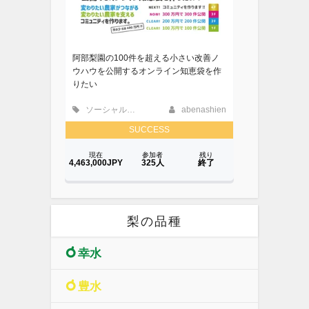
梨の品種
幸水
豊水