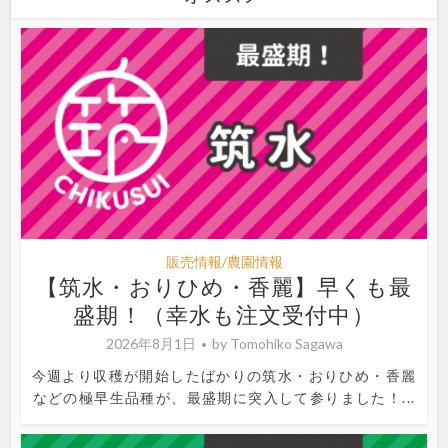
販売情報/農園情報
【筑水・おりひめ・香麗】早くも最
盛期！（幸水も注文受付中）
2026年8月1日
by
Tomohiko Sagawa
今週より収穫が開始したばかりの筑水・おりひめ・香麗
などの極早生品種が、最盛期に突入して参りました！...