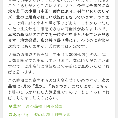
ことにありがとうございます。また、
今年は全国的に幸
水が若干の少量（小玉）傾向にあり、例年どおりのサイ
ズ・量のご用意が難しい状況にもなっています
。つきま
しては畑に残る幸水の量が限りがあり、これからいただ
いたご注文分をご用意できない可能性がありますので、
幸水の箱商品のご注文を一時受付中止とさせていただき
ます（地方発送、店頭持ち帰り共に）
。今後の収穫状況
次第ではありますが、受付再開は未定です。
店頭の徳用袋の販売は、中玉（1,000円/袋）のみ、毎
日数量限定でご用意しております。数に限りがございま
すので、ご来店前に電話などで事前にご連絡いただけれ
ばと思います。
この時期にご案内するのは大変心苦しいのですが、
次の
品種は9月の「豊水」「あきづき」になります
。こちら
も味のしっかりした人気品種ですので、もしよろしけれ
ばこちらをご注文ください。
豊水 – 梨の品種 | 阿部梨園
あきづき – 梨の品種 | 阿部梨園