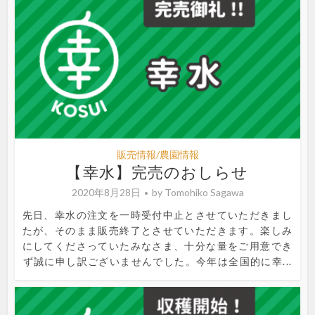
販売情報/農園情報
【幸水】完売のおしらせ
2020年8月28日
by
Tomohiko Sagawa
先日、幸水の注文を一時受付中止とさせていただきまし
たが、そのまま販売終了とさせていただきます。楽しみ
にしてくださっていたみなさま、十分な量をご用意でき
ず誠に申し訳ございませんでした。今年は全国的に幸...