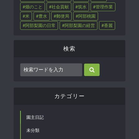
畑のこと
社会貢献
筑水
管理作業
米
豊水
郵便局
阿部桃園
阿部梨園の日常
阿部梨園の経営
香麗
検索
カテゴリー
園主日記
未分類