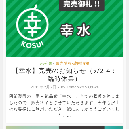
未分類
販売情報/農園情報
•
【幸水】完売のお知らせ（9/2-4：
臨時休業）
2019年9月2日
by
Tomohiko Sagawa
阿部梨園の一番人気品種「幸水」、全ての収穫を終えま
したので、販売終了とさせていただきます。今年も沢山
のお客様にご利用いただき、誠にありがとうございまし
た。...