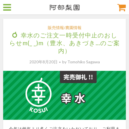
販売情報/農園情報
幸水のご注文一時受付中止のおし
らせm(_ _)m（豊水、あきづき…のご案
内）
2020年8月20日
by
Tomohiko Sagawa
今年は例年より多くご注文をいただいており、ご利用ま