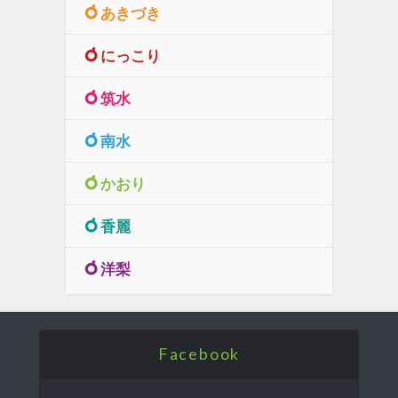
あきづき
にっこり
筑水
南水
かおり
香麗
洋梨
Facebook