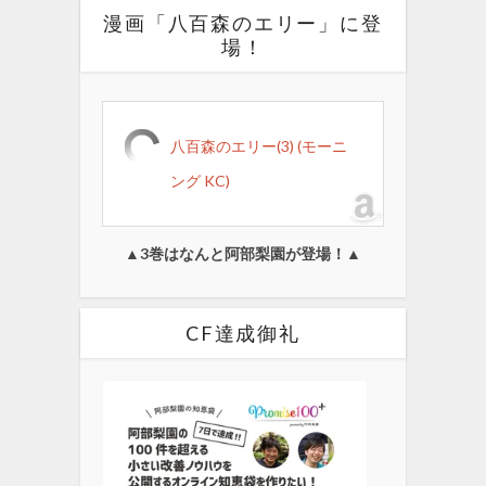
漫画「八百森のエリー」に登
場！
八百森のエリー(3) (モーニ
ング KC)
▲3巻はなんと阿部梨園が登場！▲
CF達成御礼