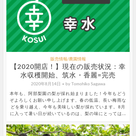
販売情報/農園情報
【2020開店！】現在の販売状況：幸
水収穫開始、筑水・香麗=完売
2020年8月14日
by
Tomohiko Sagawa
本年も、阿部梨園の梨が採れ始まりました！今年もどう
ぞよろしくお願い申し上げます。春の低温、長い梅雨な
どを乗り越え、今年も美味しい梨が採れています。8月
に入って暑い日が続いているのは、梨の味にとっては...