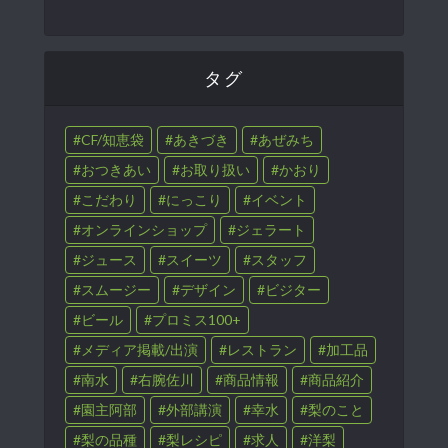
タグ
CF/知恵袋
あきづき
あぜみち
おつきあい
お取り扱い
かおり
こだわり
にっこり
イベント
オンラインショップ
ジェラート
ジュース
スイーツ
スタッフ
スムージー
デザイン
ビジター
ビール
プロミス100+
メディア掲載/出演
レストラン
加工品
南水
右腕佐川
商品情報
商品紹介
園主阿部
外部講演
幸水
梨のこと
梨の品種
梨レシピ
求人
洋梨