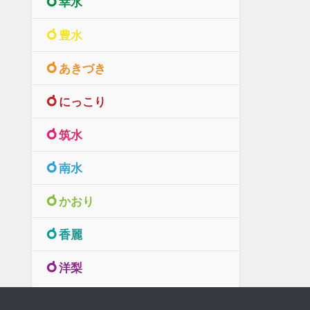
幸水
豊水
あきづき
にっこり
筑水
南水
かおり
香麗
洋梨