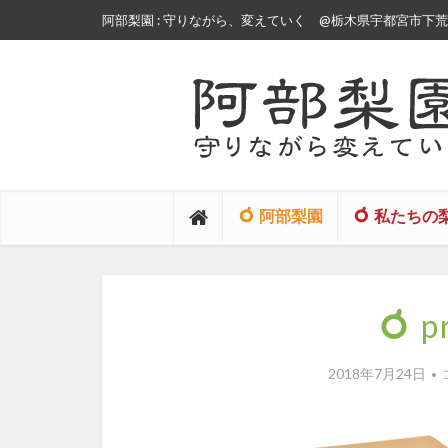
阿部梨園 : 守りながら、変えていく
@栃木県宇都宮市下荒針
阿部梨園
私たちの
p
2018年7月24日