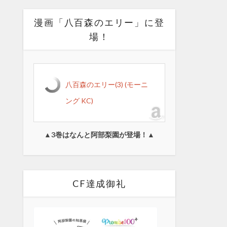
漫画「八百森のエリー」に登
場！
八百森のエリー(3) (モーニ
ング KC)
▲3巻はなんと阿部梨園が登場！▲
CF達成御礼