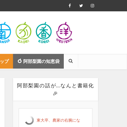
ップ
阿部梨園の知恵袋
阿部梨園の話が…なんと書籍化
🎉
東大卒、農家の右腕にな