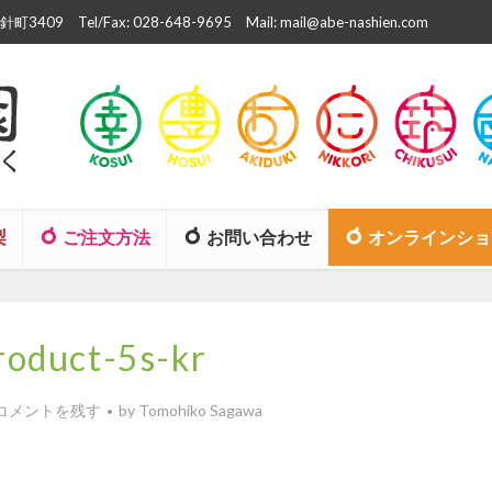
町3409
Tel/Fax: 028-648-9695
Mail: mail@abe-nashien.com
梨
ご注文方法
お問い合わせ
オンラインショ
roduct-5s-kr
コメントを残す
by
Tomohiko Sagawa