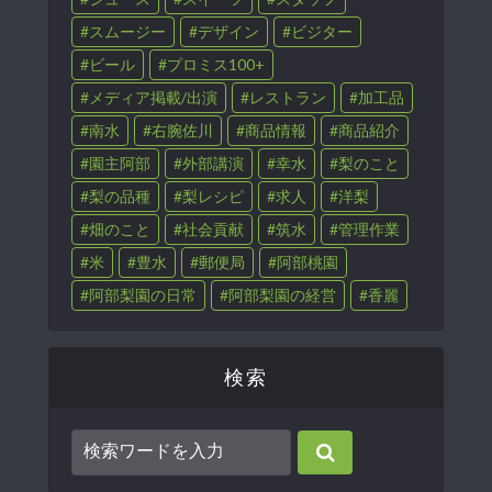
スムージー
デザイン
ビジター
ビール
プロミス100+
メディア掲載/出演
レストラン
加工品
南水
右腕佐川
商品情報
商品紹介
園主阿部
外部講演
幸水
梨のこと
梨の品種
梨レシピ
求人
洋梨
畑のこと
社会貢献
筑水
管理作業
米
豊水
郵便局
阿部桃園
阿部梨園の日常
阿部梨園の経営
香麗
検索