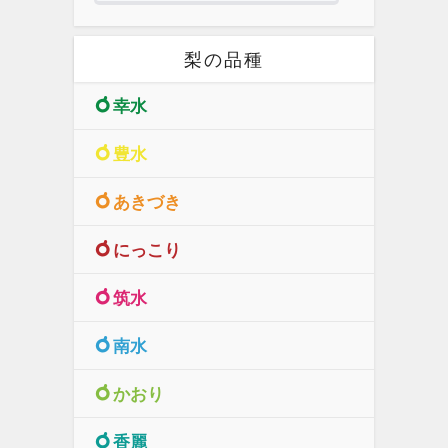
梨の品種
幸水
豊水
あきづき
にっこり
筑水
南水
かおり
香麗