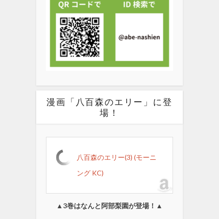
漫画「八百森のエリー」に登
場！
八百森のエリー(3) (モーニ
ング KC)
▲3巻はなんと阿部梨園が登場！▲