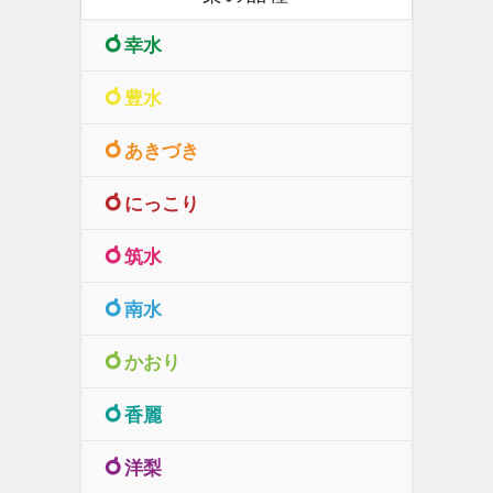
幸水
豊水
あきづき
にっこり
筑水
南水
かおり
香麗
洋梨