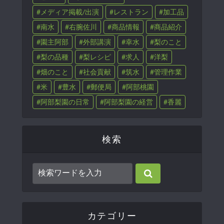
メディア掲載/出演
レストラン
加工品
南水
右腕佐川
商品情報
商品紹介
園主阿部
外部講演
幸水
梨のこと
梨の品種
梨レシピ
求人
洋梨
畑のこと
社会貢献
筑水
管理作業
米
豊水
郵便局
阿部桃園
阿部梨園の日常
阿部梨園の経営
香麗
検索
カテゴリー