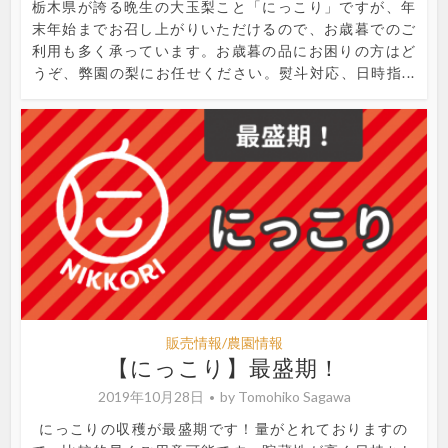
栃木県が誇る晩生の大玉梨こと「にっこり」ですが、年
末年始までお召し上がりいただけるので、お歳暮でのご
利用も多く承っています。お歳暮の品にお困りの方はど
うぞ、弊園の梨にお任せください。熨斗対応、日時指...
販売情報/農園情報
【にっこり】最盛期！
2019年10月28日
by
Tomohiko Sagawa
にっこりの収穫が最盛期です！量がとれておりますの