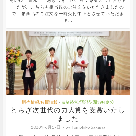
その後「豊水」「あきづき」のご注文を案内しておりま
したが、こちらも相当数のご注文をいただきましたの
で、箱商品のご注文を一時受付中止とさせていただき
ま...
販売情報/農園情報
農業経営/阿部梨園の知恵袋
•
とちぎ次世代の力大賞を受賞いたし
ました
2020年6月17日
by
Tomohiko Sagawa