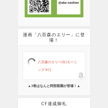
漫画「八百森のエリー」に登
場！
八百森のエリー(3) (モーニ
ング KC)
▲3巻はなんと阿部梨園が登場！▲
CF達成御礼