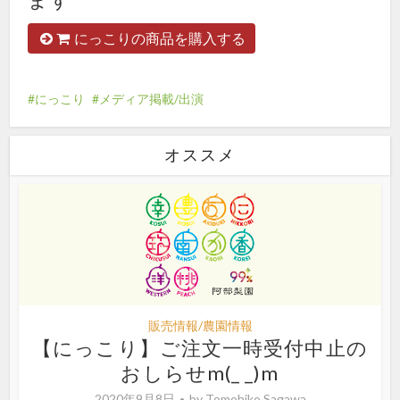
にっこりの商品を購入する
にっこり
メディア掲載/出演
オススメ
販売情報/農園情報
【にっこり】ご注文一時受付中止の
おしらせm(_ _)m
2020年9月8日
by
Tomohiko Sagawa