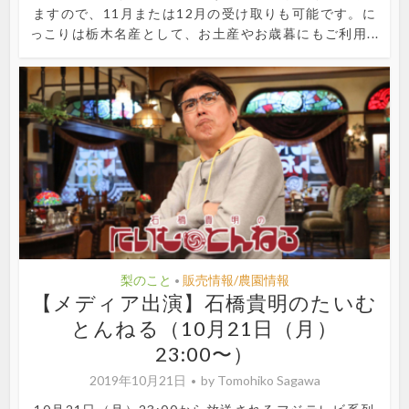
ますので、11月または12月の受け取りも可能です。に
っこりは栃木名産として、お土産やお歳暮にもご利用...
梨のこと
販売情報/農園情報
•
【メディア出演】石橋貴明のたいむ
とんねる（10月21日（月）
23:00〜）
2019年10月21日
by
Tomohiko Sagawa