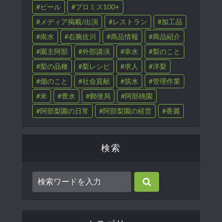
ビール
プロミス100+
メディア掲載/出演
レストラン
加工品
南水
右腕佐川
商品情報
商品紹介
園主阿部
外部講演
幸水
梨のこと
梨の品種
梨レシピ
求人
洋梨
畑のこと
社会貢献
筑水
管理作業
米
豊水
郵便局
阿部桃園
阿部梨園の日常
阿部梨園の経営
香麗
検索