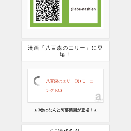
漫画「八百森のエリー」に登
場！
八百森のエリー(3) (モーニ
ング KC)
▲3巻はなんと阿部梨園が登場！▲