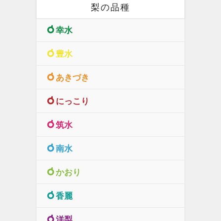
梨の品種
幸水
豊水
あきづき
にっこり
筑水
南水
かおり
香麗
洋梨