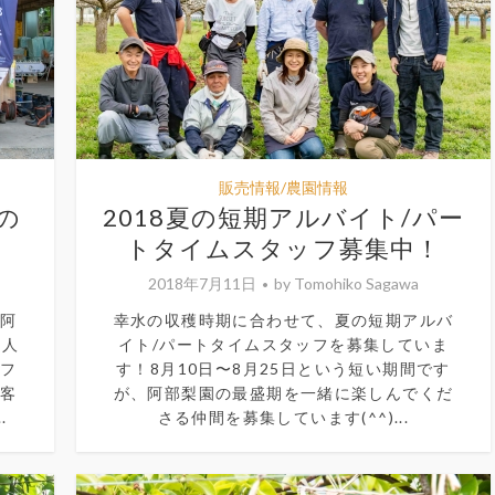
販売情報/農園情報
の
2018夏の短期アルバイト/パー
トタイムスタッフ募集中！
2018年7月11日
by
Tomohiko Sagawa
の阿
幸水の収穫時期に合わせて、夏の短期アルバ
数人
イト/パートタイムスタッフを募集していま
ッフ
す！8月10日〜8月25日という短い期間です
お客
が、阿部梨園の最盛期を一緒に楽しんでくだ
.
さる仲間を募集しています(^^)...