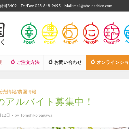
町3409
Tel/Fax: 028-648-9695
Mail: mail@abe-nashien.com
梨
ご注文方法
お問い合わせ
オンラインショ
販売情報/農園情報
夏のアルバイト募集中！
月12日
by
Tomohiko Sagawa