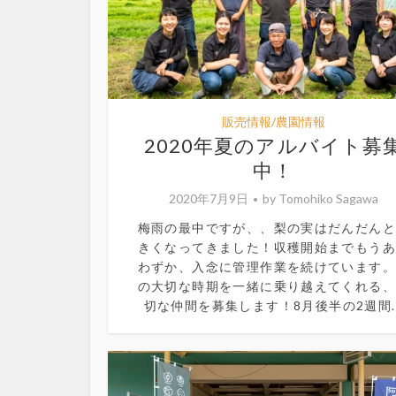
販売情報/農園情報
2020年夏のアルバイト募
中！
2020年7月9日
by
Tomohiko Sagawa
梅雨の最中ですが、、梨の実はだんだん
きくなってきました！収穫開始までもう
わずか、入念に管理作業を続けています
の大切な時期を一緒に乗り越えてくれる
切な仲間を募集します！8月後半の2週間..