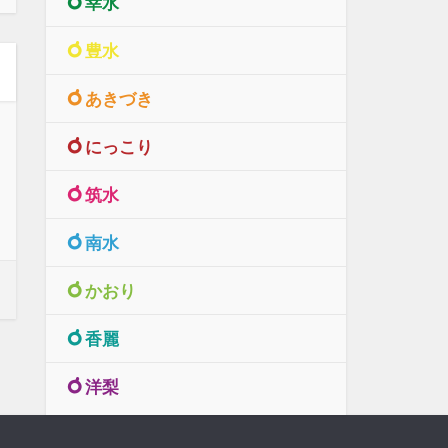
幸水
豊水
あきづき
にっこり
筑水
南水
かおり
香麗
洋梨