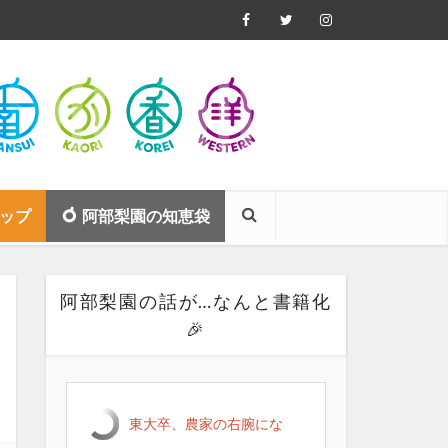
ップ
阿部梨園の知恵袋
阿部梨園の話が…なんと書籍化
🎉
東大卒、農家の右腕にな