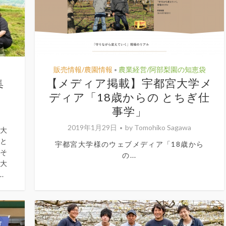
販売情報/農園情報
農業経営/阿部梨園の知恵袋
•
集
【メディア掲載】宇都宮大学メ
ディア「18歳からの とちぎ仕
事学」
2019年1月29日
by
Tomohiko Sagawa
と大
あと
宇都宮大学様のウェブメディア「18歳から
。そ
の...
、大
.