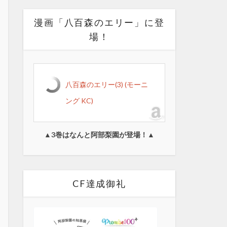
漫画「八百森のエリー」に登
場！
八百森のエリー(3) (モーニ
ング KC)
▲3巻はなんと阿部梨園が登場！▲
CF達成御礼