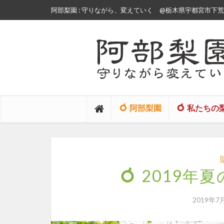
阿部梨園 : 守りながら、変えていく
@栃木県宇都宮市下荒針
阿部梨園
私たちの
2019年
2019年7