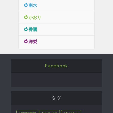
南水
かおり
香麗
洋梨
Facebook
タグ