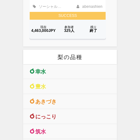
梨の品種
幸水
豊水
あきづき
にっこり
筑水