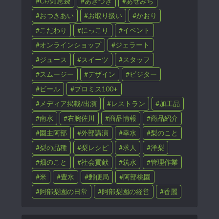
CF/知恵袋
あきづき
あぜみち
おつきあい
お取り扱い
かおり
こだわり
にっこり
イベント
オンラインショップ
ジェラート
ジュース
スイーツ
スタッフ
スムージー
デザイン
ビジター
ビール
プロミス100+
メディア掲載/出演
レストラン
加工品
南水
右腕佐川
商品情報
商品紹介
園主阿部
外部講演
幸水
梨のこと
梨の品種
梨レシピ
求人
洋梨
畑のこと
社会貢献
筑水
管理作業
米
豊水
郵便局
阿部桃園
阿部梨園の日常
阿部梨園の経営
香麗