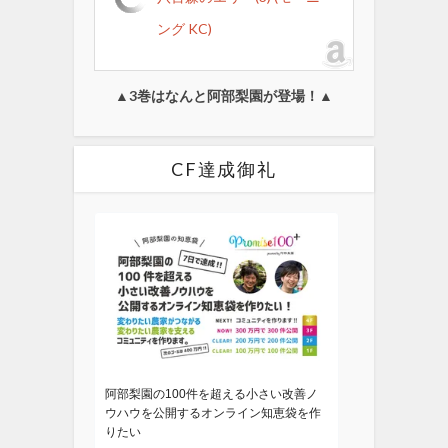
ング KC)
▲3巻はなんと阿部梨園が登場！▲
CF達成御礼