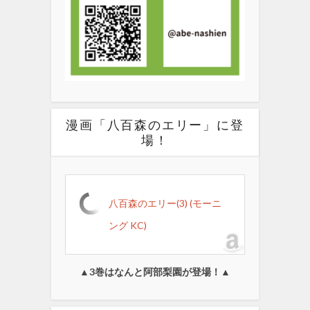
漫画「八百森のエリー」に登
場！
八百森のエリー(3) (モーニ
ング KC)
▲3巻はなんと阿部梨園が登場！▲