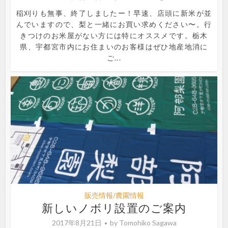
稲刈りも無事、終了しましたー！早速、店頭に新米が並
んでいますので、梨と一緒にお買い求めください〜。行
きつけのお米屋がない方には特にオススメです。栃木
県、宇都宮市内にお住まいのお客様はぜひ地産地消に
ご...
販売情報/農園情報
新しいノボリ設置のご案内
2017年8月21日
by
Tomohiko Sagawa