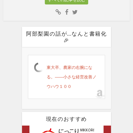
阿部梨園の話が…なんと書籍化
🎉
東大卒、農家の右腕にな
る。――小さな経営改善ノ
ウハウ１００
現在のおすすめ