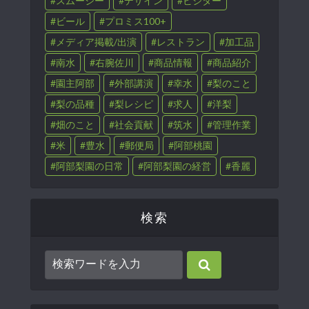
スムージー
デザイン
ビジター
ビール
プロミス100+
メディア掲載/出演
レストラン
加工品
南水
右腕佐川
商品情報
商品紹介
園主阿部
外部講演
幸水
梨のこと
梨の品種
梨レシピ
求人
洋梨
畑のこと
社会貢献
筑水
管理作業
米
豊水
郵便局
阿部桃園
阿部梨園の日常
阿部梨園の経営
香麗
検索