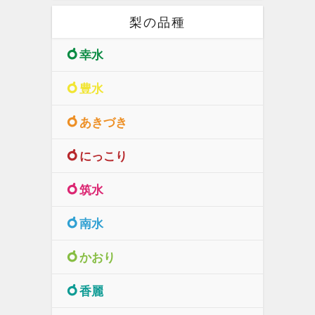
梨の品種
幸水
豊水
あきづき
にっこり
筑水
南水
かおり
香麗