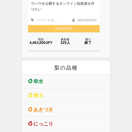
梨の品種
幸水
豊水
あきづき
にっこり