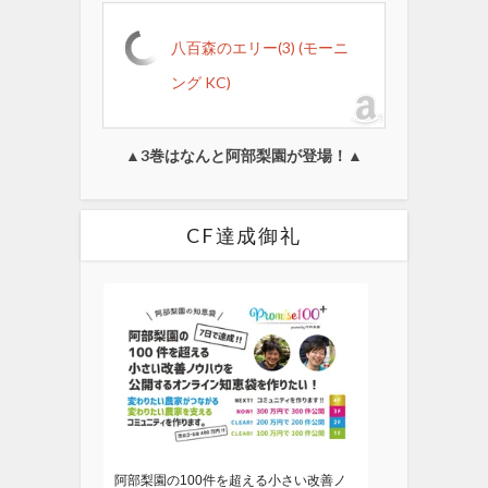
八百森のエリー(3) (モーニ
ング KC)
▲3巻はなんと阿部梨園が登場！▲
CF達成御礼