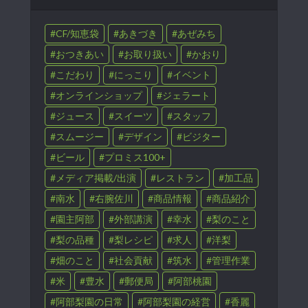
CF/知恵袋
あきづき
あぜみち
おつきあい
お取り扱い
かおり
こだわり
にっこり
イベント
オンラインショップ
ジェラート
ジュース
スイーツ
スタッフ
スムージー
デザイン
ビジター
ビール
プロミス100+
メディア掲載/出演
レストラン
加工品
南水
右腕佐川
商品情報
商品紹介
園主阿部
外部講演
幸水
梨のこと
梨の品種
梨レシピ
求人
洋梨
畑のこと
社会貢献
筑水
管理作業
米
豊水
郵便局
阿部桃園
阿部梨園の日常
阿部梨園の経営
香麗