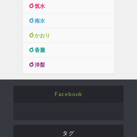
筑水
南水
かおり
香麗
洋梨
Facebook
タグ