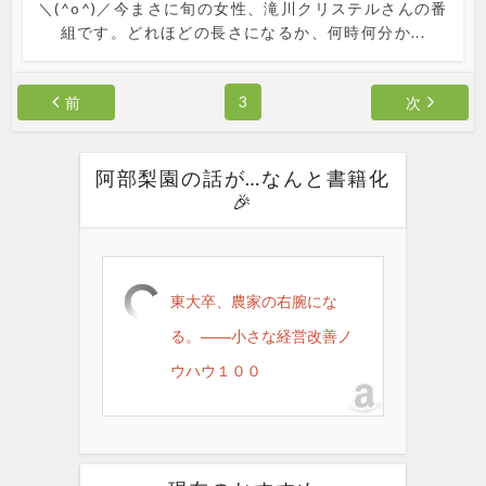
＼(^o^)／今まさに旬の女性、滝川クリステルさんの番
組です。どれほどの長さになるか、何時何分か...
3
前
次
阿部梨園の話が…なんと書籍化
🎉
東大卒、農家の右腕にな
る。――小さな経営改善ノ
ウハウ１００