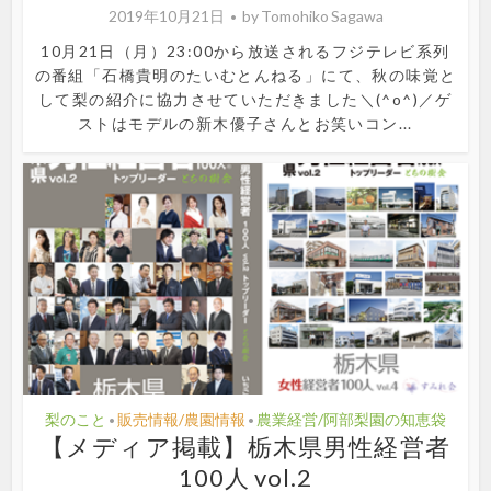
2019年10月21日
by
Tomohiko Sagawa
10月21日（月）23:00から放送されるフジテレビ系列
の番組「石橋貴明のたいむとんねる」にて、秋の味覚と
して梨の紹介に協力させていただきました＼(^o^)／ゲ
ストはモデルの新木優子さんとお笑いコン...
梨のこと
販売情報/農園情報
農業経営/阿部梨園の知恵袋
•
•
【メディア掲載】栃木県男性経営者
100人 vol.2