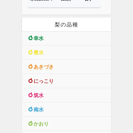
梨の品種
幸水
豊水
あきづき
にっこり
筑水
南水
かおり