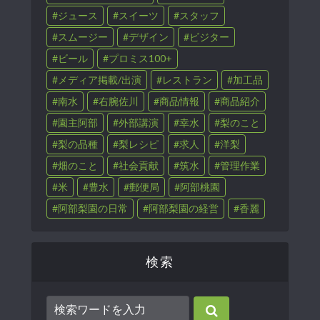
ジュース
スイーツ
スタッフ
スムージー
デザイン
ビジター
ビール
プロミス100+
メディア掲載/出演
レストラン
加工品
南水
右腕佐川
商品情報
商品紹介
園主阿部
外部講演
幸水
梨のこと
梨の品種
梨レシピ
求人
洋梨
畑のこと
社会貢献
筑水
管理作業
米
豊水
郵便局
阿部桃園
阿部梨園の日常
阿部梨園の経営
香麗
検索