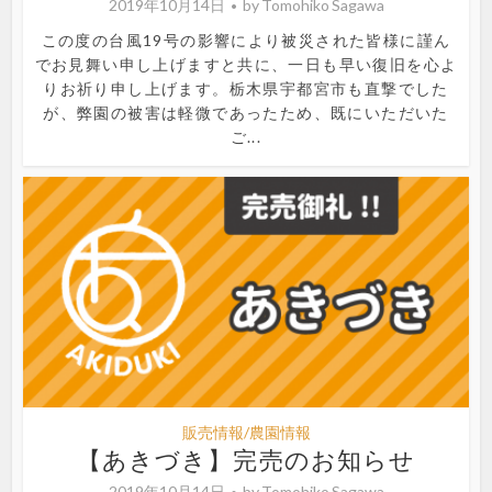
2019年10月14日
by
Tomohiko Sagawa
この度の台風19号の影響により被災された皆様に謹ん
でお見舞い申し上げますと共に、一日も早い復旧を心よ
りお祈り申し上げます。栃木県宇都宮市も直撃でした
が、弊園の被害は軽微であったため、既にいただいた
ご...
販売情報/農園情報
【あきづき】完売のお知らせ
2019年10月14日
by
Tomohiko Sagawa