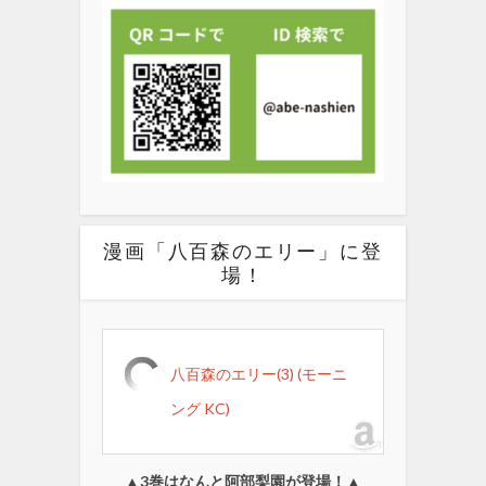
漫画「八百森のエリー」に登
場！
八百森のエリー(3) (モーニ
ング KC)
▲3巻はなんと阿部梨園が登場！▲