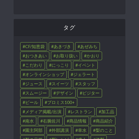
タグ
CF/知恵袋
あきづき
あぜみち
おつきあい
お取り扱い
かおり
こだわり
にっこり
イベント
オンラインショップ
ジェラート
ジュース
スイーツ
スタッフ
スムージー
デザイン
ビジター
ビール
プロミス100+
メディア掲載/出演
レストラン
加工品
南水
右腕佐川
商品情報
商品紹介
園主阿部
外部講演
幸水
梨のこと