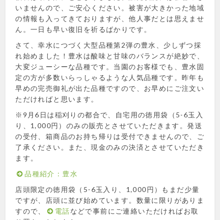
いませんので、ご安心ください。被害が大きかった地域
の情報も入ってきておりますが、他人事だとは思えませ
ん。一日も早い復旧を祈るばかりです。
さて、幸水につづく大型品種第2弾の豊水、少しずつ採
れ始めました！豊水は酸味と甘味のバランスが絶妙で、
大変ジューシーな品種です。当園のお客様でも、豊水固
定の方が多数いらっしゃるような人気品種です。昨年も
早めの完売御礼が出た品種ですので、お早めにご注文い
ただければと思います。
※9月6日は稲刈りの都合で、自宅用の徳用袋（5-6玉入
り、1,000円）のみの販売とさせていただきます。発送
の受付、箱商品のお持ち帰りは受付できませんので、ご
了承ください。また、現金のみの決済とさせていただき
ます。
品種紹介：豊水
店頭限定の徳用袋（5-6玉入り、1,000円）もまだ少量
ですが、店頭に並び始めています。数量に限りがありま
すので、
電話
などで事前にご連絡いただければお取