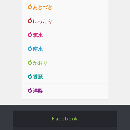
あきづき
にっこり
筑水
南水
かおり
香麗
洋梨
Facebook