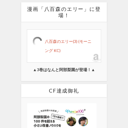
漫画「八百森のエリー」に登
場！
八百森のエリー(3) (モーニ
ング KC)
▲3巻はなんと阿部梨園が登場！▲
CF達成御礼