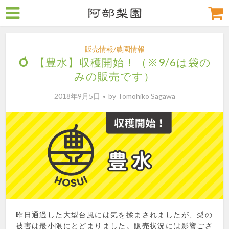
販売情報/農園情報
【豊水】収穫開始！（※9/6は袋の
みの販売です）
2018年9月5日
by
Tomohiko Sagawa
昨日通過した大型台風には気を揉まされましたが、梨の
被害は最小限にとどまりました。販売状況には影響ござ