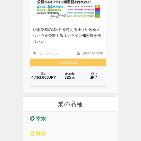
梨の品種
幸水
豊水