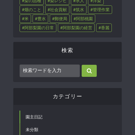
梨の品種
梨レシピ
求人
洋梨
畑のこと
社会貢献
筑水
管理作業
米
豊水
郵便局
阿部桃園
阿部梨園の日常
阿部梨園の経営
香麗
検索
カテゴリー
園主日記
未分類