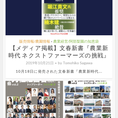
販売情報/農園情報
農業経営/阿部梨園の知恵袋
•
【メディア掲載】文春新書『農業新
時代 ネクストファーマーズの挑戦』
2019年10月21日
by
Tomohiko Sagawa
10月18日に発売された文春新書『農業新時代...