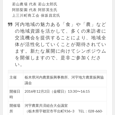
若山農場 代表 若山太郎氏
阿部梨園 代表 阿部英生氏
上三川町商工会 保坂昌宏氏
河内地域の魅力ある「食」や「農」など
の地域資源を活かして、多くの来訪者に
交流機会を提供することにより、地域全
体が活性化していくことが期待されてい
ます。新たな展開に向けてシンポジウム
を開催しますので、是非ご参加くださ
い。
主催
栃木県河内農業振興事務所、河宇地方農業振興協
議会
開催日
2016年12月2日（金曜日）13:30〜16:15
時
開催場
河宇農業共済組合大会議室
所
（栃木県宇都宮市平出町936−3 TEL：028-660-