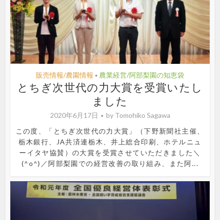
販売情報/農園情報
農業経営/阿部梨園の知恵袋
•
とちぎ次世代の力大賞を受賞いたし
ました
2020年6月17日
by
Tomohiko Sagawa
この度、「とちぎ次世代の力大賞」（下野新聞社主催、
栃木銀行、JA共済連栃木、井上総合印刷、ホテルニュ
ーイタヤ協賛）の大賞を受賞させていただきました＼
(^o^)／阿部梨園での経営改善の取り組み、また阿...