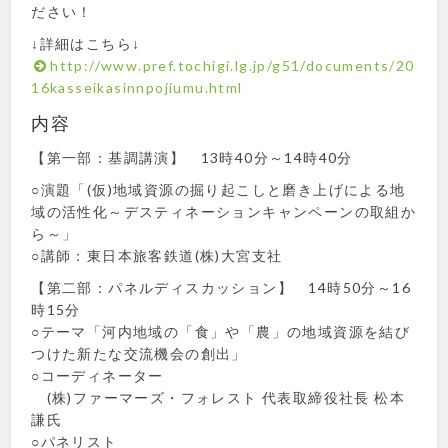
ださい！
↓詳細はこちら↓
http://www.pref.tochigi.lg.jp/g51/documents/20
16kasseikasinnpojiumu.html
内容
【第一部：基調講演】 13時40分～14時40分
○演題「(仮)地域資源の掘り起こしと磨き上げによる地
域の活性化～デスティネーションキャンペーンの取組か
ら～」
○講師：東日本旅客鉄道(株)大宮支社
【第二部：パネルディスカッション】 14時50分～16
時15分
○テーマ「河内地域の「食」や「農」の地域資源を結び
つけた新たな交流機会の創出」
○コーディネーター
(株)ファーマーズ・フォレスト 代表取締役社長 松本
謙氏
○パネリスト