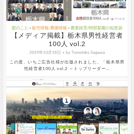
梨のこと
販売情報/農園情報
農業経営/阿部梨園の知恵袋
•
•
【メディア掲載】栃木県男性経営者
100人 vol.2
2019年10月18日
by
Tomohiko Sagawa
この度、いちご広告社様が出版されました、「栃木県男
性経営者100人 vol.2 ～トップリーダー...