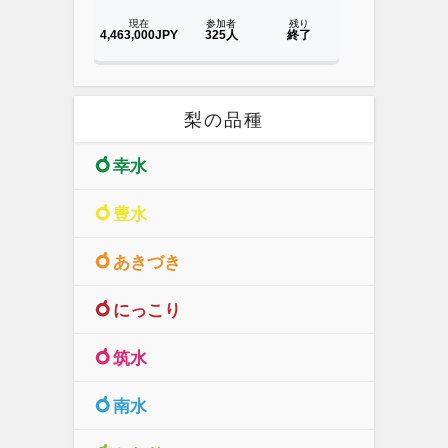
梨の品種
幸水
豊水
あきづき
にっこり
筑水
南水