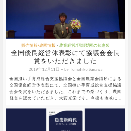
販売情報/農園情報
農業経営/阿部梨園の知恵袋
•
全国優良経営体表彰にて協議会会長
賞をいただきました
2019年12月11日
by
Tomohiko Sagawa
全国担い手育成総合支援協議会と全国農業会議所による
全国優良経営体表彰にて、全国担い手育成総合支援協議
会会長賞をいただきました。これまでの梨づくり、農園
経営を認めていただき、大変光栄です。今後も地域に...