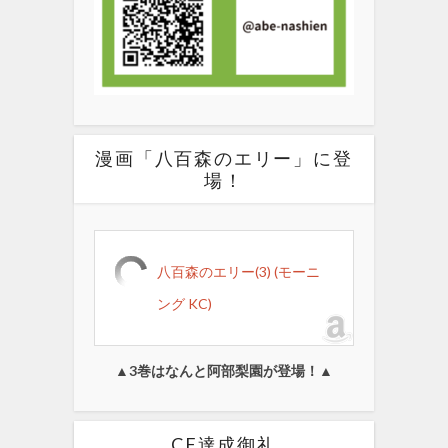
漫画「八百森のエリー」に登
場！
八百森のエリー(3) (モーニ
ング KC)
▲3巻はなんと阿部梨園が登場！▲
CF達成御礼