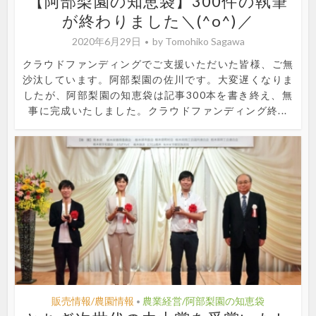
【阿部梨園の知恵袋】300件の執筆
が終わりました＼(^o^)／
2020年6月29日
by
Tomohiko Sagawa
クラウドファンディングでご支援いただいた皆様、ご無
沙汰しています。阿部梨園の佐川です。大変遅くなりま
したが、阿部梨園の知恵袋は記事300本を書き終え、無
事に完成いたしました。クラウドファンディング終...
販売情報/農園情報
農業経営/阿部梨園の知恵袋
•