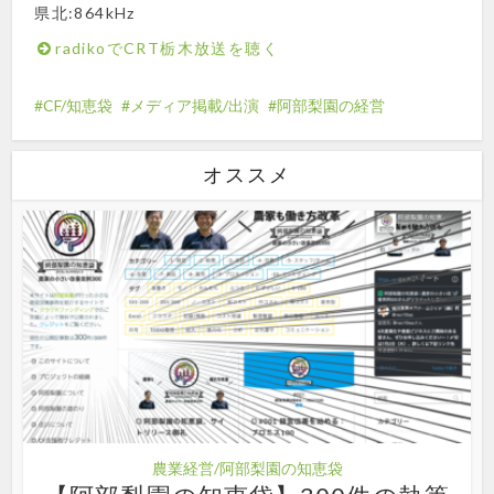
県北:864kHz
radikoでCRT栃木放送を聴く
CF/知恵袋
メディア掲載/出演
阿部梨園の経営
オススメ
農業経営/阿部梨園の知恵袋