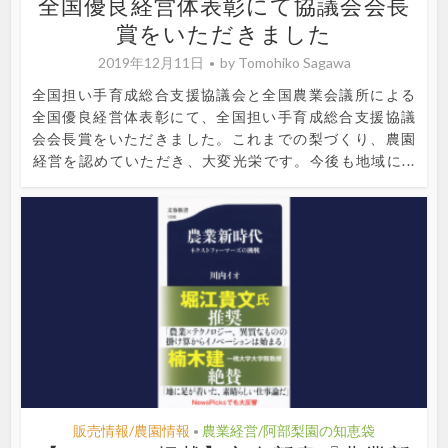
全国優良経営体表彰にて協議会会長
賞をいただきました
2019年12月11日
by
Tomohiko Sagawa
全国担い手育成総合支援協議会と全国農業会議所による
全国優良経営体表彰にて、全国担い手育成総合支援協議
会会長賞をいただきました。これまでの梨づくり、農園
経営を認めていただき、大変光栄です。今後も地域に...
販売情報/農園情報
農業経営/阿部梨園の知恵袋
•