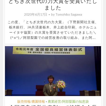
とちぎ次世代の力大賞を受賞いたし
ました
2020年6月17日
by
Tomohiko Sagawa
この度、「とちぎ次世代の力大賞」（下野新聞社主催、
栃木銀行、JA共済連栃木、井上総合印刷、ホテルニュ
ーイタヤ協賛）の大賞を受賞させていただきました＼
(^o^)／阿部梨園での経営改善の取り組み、また阿...
販売情報/農園情報
農業経営/阿部梨園の知恵袋
•