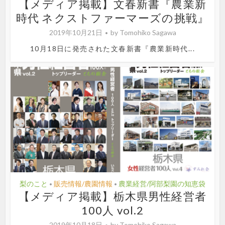
【メディア掲載】文春新書『農業新
時代 ネクストファーマーズの挑戦』
2019年10月21日
by
Tomohiko Sagawa
10月18日に発売された文春新書『農業新時代...
梨のこと
販売情報/農園情報
農業経営/阿部梨園の知恵袋
•
•
【メディア掲載】栃木県男性経営者
100人 vol.2
2019年10月18日
by
Tomohiko Sagawa