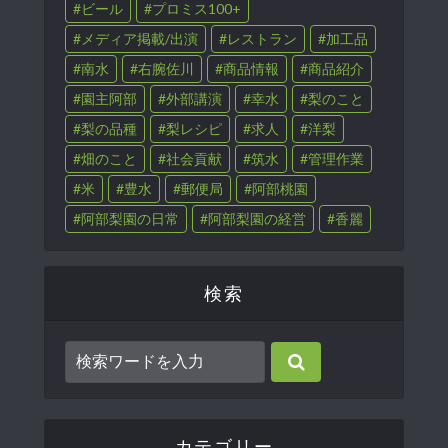
ビール
プロミス100+
メディア掲載/出演
レストラン
加工品
南水
右腕佐川
商品情報
商品紹介
園主阿部
外部講演
幸水
梨のこと
梨の品種
梨レシピ
求人
洋梨
畑のこと
社会貢献
筑水
管理作業
米
豊水
郵便局
阿部桃園
阿部梨園の日常
阿部梨園の経営
香麗
検索
カテゴリー