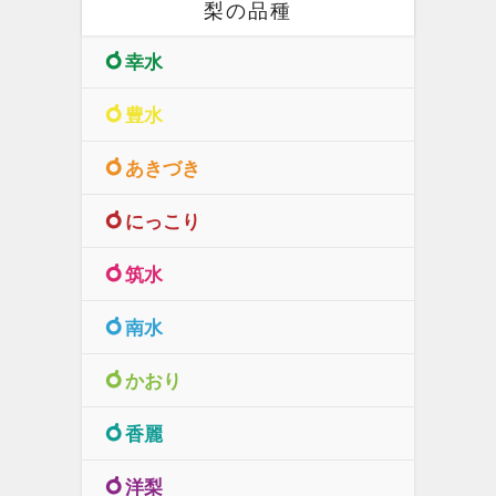
梨の品種
幸水
豊水
あきづき
にっこり
筑水
南水
かおり
香麗
洋梨