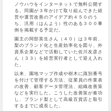
ノウハウをインターネットで無料公開す
る。同園が３年かけて取り組んできた経
営や運営改善のアイデア約４５０のう
ち、汎用（はんよう）性のある３００事
例を掲載する予定だ。
園主の阿部英生さん（４０）は３年前、
梨のブランド化と生産効率化を図り、外
資系企業などで活動していた佐川友彦さ
ん（３３）を経営実行者として迎え入れ
た。
以来、園地マップ作成や樹木に識別番号
を付けて管理する方法、従業員の作業表
の改善、顧客データ管理法、組織改善策
などを実行した。こうした改善策が奏功
し、ブランド梨として高級百貨店と取引
するまでに成長した。