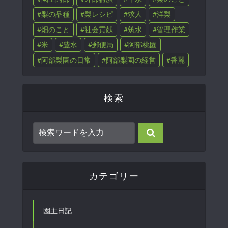
梨の品種
梨レシピ
求人
洋梨
畑のこと
社会貢献
筑水
管理作業
米
豊水
郵便局
阿部桃園
阿部梨園の日常
阿部梨園の経営
香麗
検索
カテゴリー
園主日記