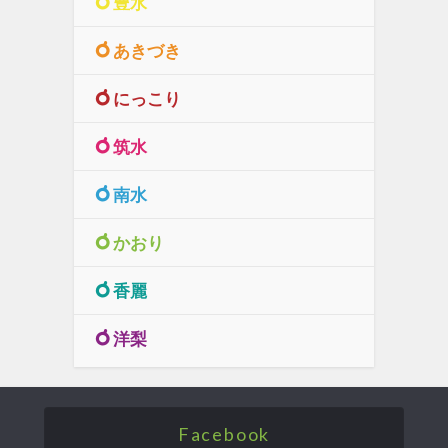
豊水
あきづき
にっこり
筑水
南水
かおり
香麗
洋梨
Facebook