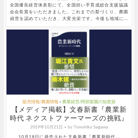
全国優良経営体表彰にて、全国担い手育成総合支援協議
会会長賞をいただきました。これまでの梨づくり、農園
経営を認めていただき、大変光栄です。今後も地域に...
販売情報/農園情報
農業経営/阿部梨園の知恵袋
•
【メディア掲載】文春新書『農業新
時代 ネクストファーマーズの挑戦』
2019年10月21日
by
Tomohiko Sagawa
10月18日に発売された文春新書『農業新時代...