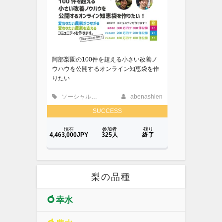
梨の品種
幸水