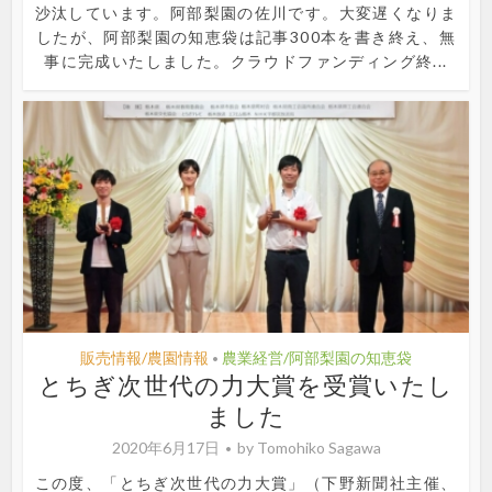
沙汰しています。阿部梨園の佐川です。大変遅くなりま
したが、阿部梨園の知恵袋は記事300本を書き終え、無
事に完成いたしました。クラウドファンディング終...
販売情報/農園情報
農業経営/阿部梨園の知恵袋
•
とちぎ次世代の力大賞を受賞いたし
ました
2020年6月17日
by
Tomohiko Sagawa
この度、「とちぎ次世代の力大賞」（下野新聞社主催、