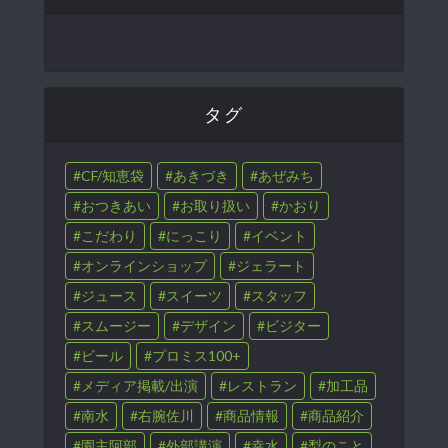
タグ
CF/知恵袋
あきづき
あぜみち
おつきあい
お取り扱い
かおり
こだわり
にっこり
イベント
オンラインショップ
ジェラート
ジュース
スイーツ
スタッフ
スムージー
デザイン
ビジター
ビール
プロミス100+
メディア掲載/出演
レストラン
加工品
南水
右腕佐川
商品情報
商品紹介
園主阿部
外部講演
幸水
梨のこと