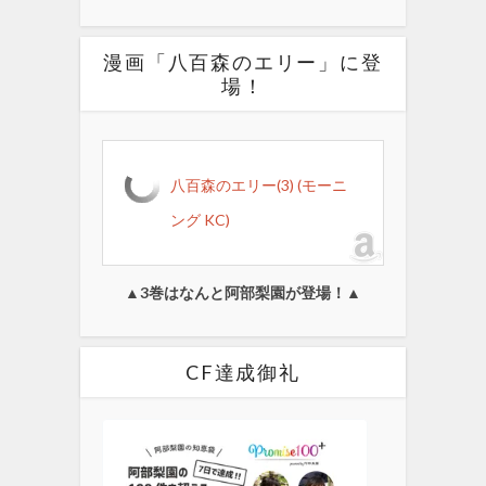
漫画「八百森のエリー」に登
場！
八百森のエリー(3) (モーニ
ング KC)
▲3巻はなんと阿部梨園が登場！▲
CF達成御礼