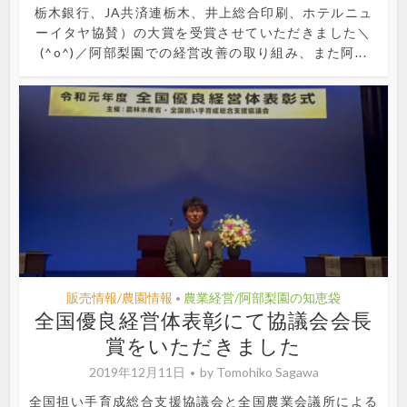
栃木銀行、JA共済連栃木、井上総合印刷、ホテルニュ
ーイタヤ協賛）の大賞を受賞させていただきました＼
(^o^)／阿部梨園での経営改善の取り組み、また阿...
販売情報/農園情報
農業経営/阿部梨園の知恵袋
•
全国優良経営体表彰にて協議会会長
賞をいただきました
2019年12月11日
by
Tomohiko Sagawa
全国担い手育成総合支援協議会と全国農業会議所による