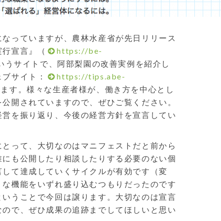
になっていますが、農林水産省が先日リリース
実行宣言』（
https://be-
いうサイトで、阿部梨園の改善実例を紹介し
ェブサイト：
https://tips.abe-
います。様々な生産者様が、働き方を中心とし
を公開されていますので、ぜひご覧ください。
経営を振り返り、今後の経営方針を宣言してい
にとって、大切なのはマニフェストだと前から
誰にも公開したり相談したりする必要のない個
言して達成していくサイクルが有効です（変
うな機能をいずれ盛り込むつもりだったのです
ということで今回は譲ります。大切なのは宣言
なので、ぜひ成果の追跡までしてほしいと思い