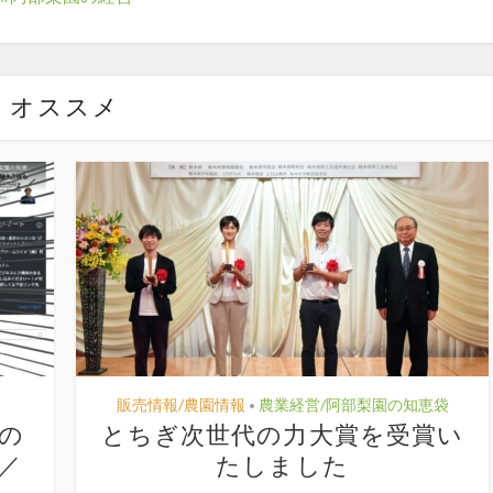
オススメ
販売情報/農園情報
農業経営/阿部梨園の知恵袋
•
件の
とちぎ次世代の力大賞を受賞い
)／
たしました