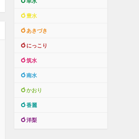
幸水
豊水
あきづき
にっこり
筑水
南水
かおり
香麗
洋梨