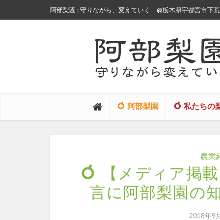
阿部梨園 : 守りながら、変えていく
@栃木県宇都宮市下荒針
阿部梨園
私たちの
農業
【メディア掲載
言に阿部梨園の
2018年9