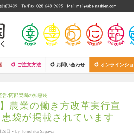
町3409
Tel/Fax: 028-648-9695
Mail: mail@abe-nashien.com
梨
ご注文方法
お問い合わせ
オンラインショ
経営/阿部梨園の知恵袋
】農業の働き方改革実行宣
知恵袋が掲載されています
月26日
by
Tomohiko Sagawa