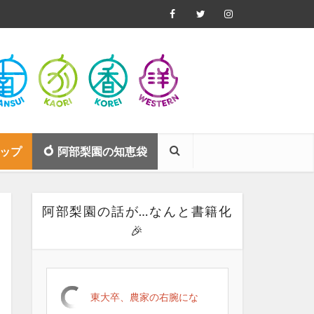
ップ
阿部梨園の知恵袋
阿部梨園の話が…なんと書籍化
🎉
東大卒、農家の右腕にな