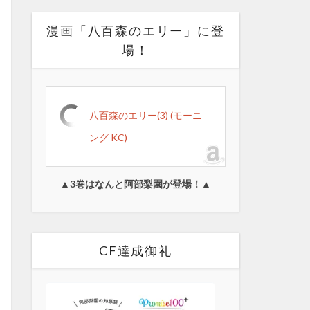
漫画「八百森のエリー」に登
場！
八百森のエリー(3) (モーニ
ング KC)
▲3巻はなんと阿部梨園が登場！▲
CF達成御礼