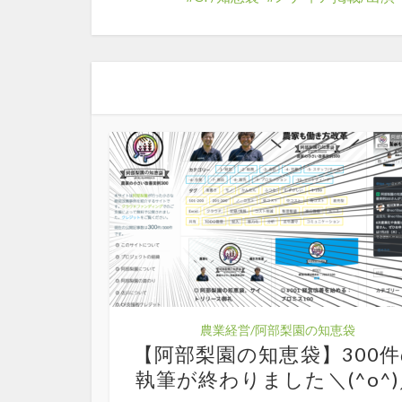
農業経営/阿部梨園の知恵袋
【阿部梨園の知恵袋】300
執筆が終わりました＼(^o^